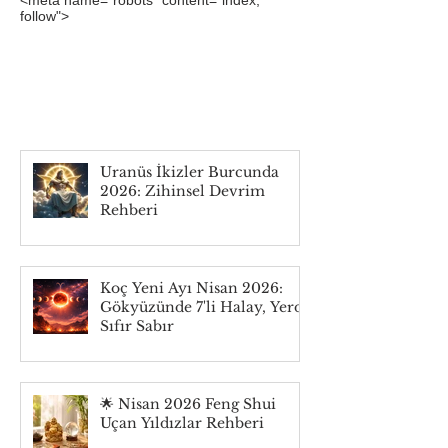
<meta name="robots" content="index,
follow">
Gökyüzünde Neler
Oluyor?
Uranüs İkizler Burcunda
2026: Zihinsel Devrim
Rehberi
Koç Yeni Ayı Nisan 2026:
Gökyüzünde 7'li Halay, Yerde
Sıfır Sabır
🌟 Nisan 2026 Feng Shui