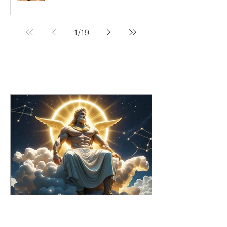
Uçan Yıldızlar Rehberi
1
/
19
Ünlüler ve Haritaları