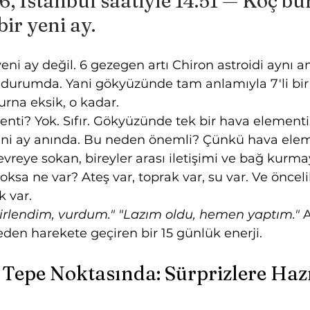
6, İstanbul saatiyle 14.51 — Koç bu
ir yeni ay.
yeni ay değil. 6 gezegen artı Chiron astroidi aynı 
 durumda. Yani gökyüzünde tam anlamıyla 7'li bir 
rna eksik, o kadar.
nti? Yok. Sıfır. Gökyüzünde tek bir hava element
ni ay anında. Bu neden önemli? Çünkü hava elem
vreye sokan, bireyler arası iletişimi ve bağ kurma
ksa ne var? Ateş var, toprak var, su var. Ve öncelik
k var.
nirlendim, vurdum."
"Lazım oldu, hemen yaptım."
 
den harekete geçiren bir 15 günlük enerji.
Tepe Noktasında: Sürprizlere Hazı