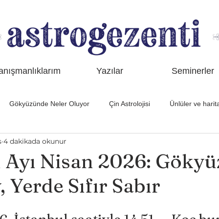
anışmanlıklarım
Yazılar
Seminerler
Gökyüzünde Neler Oluyor
Çin Astrolojisi
Ünlüler ve harita
s
4 dakikada okunur
z
 Ayı Nisan 2026: Göky
y, Yerde Sıfır Sabır