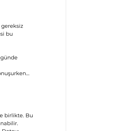
 gereksiz 
si bu 
5 günde 
onuşurken… 
 birlikte. Bu 
abilir. 