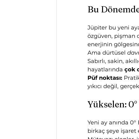
Bu Dönemde 
Jüpiter bu yeni aya
özgüven, pişman ol
enerjinin gölgesin
Ama dürtüsel 
dav
Sabırlı, sakin, ak
hayatlarında 
çok c
Püf noktası:
 Prat
yıkıcı değil, gerçe
Yükselen: 0°
Yeni ay anında 0° B
birkaç şeye işaret 