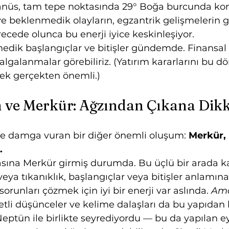
anüs, tam tepe noktasında 29° Boğa burcunda ko
ve beklenmedik olayların, egzantrik gelişmelerin 
erecede olunca bu enerji iyice keskinleşiyor.
medik başlangıçlar ve bitişler gündemde. Finansal
galanmalar görebiliriz. (Yatırım kararlarını bu 
ek gerçekten önemli.)
n ve Merkür: Ağzından Çıkana Dik
ine damga vuran bir diğer önemli oluşum: 
Merkür, 
.
asına Merkür girmiş durumda. Bu üçlü bir arada kar
eya tıkanıklık, başlangıçlar veya bitişler anlamına 
sorunları çözmek için iyi bir enerji var aslında. 
Am
li düşünceler ve kelime dalaşları da bu yapıdan b
ptün ile birlikte seyrediyordu — bu da yapılan e