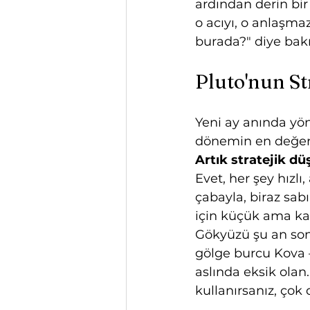
ardından derin bir
o acıyı, o anlaşmaz
burada?" diye bakm
Pluto'nun Str
Yeni ay anında yön
dönemin en değerl
Artık stratejik d
Evet, her şey hızlı
çabayla, biraz sab
için küçük ama karar
Gökyüzü şu an son d
gölge burcu Kova —
aslında eksik olan
kullanırsanız, çok 