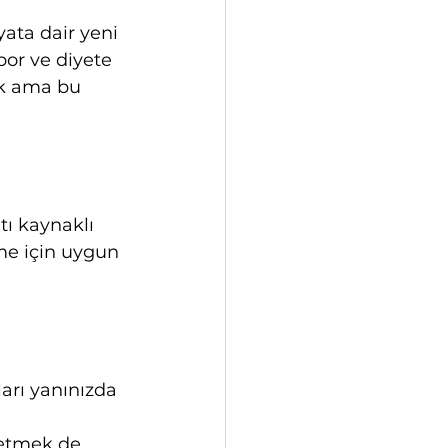
ata dair yeni 
Spor ve diyete 
ak ama bu 
tı kaynaklı 
me için uygun 
arı yanınızda 
 etmek de 