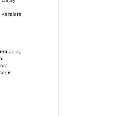
. Detayı 
Kazalara, 
zına
 geçiş 
m.
ora 
rjisi 