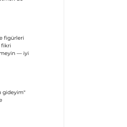
 figürleri 
fikri 
meyin — iyi 
ı gideyim" 
e 