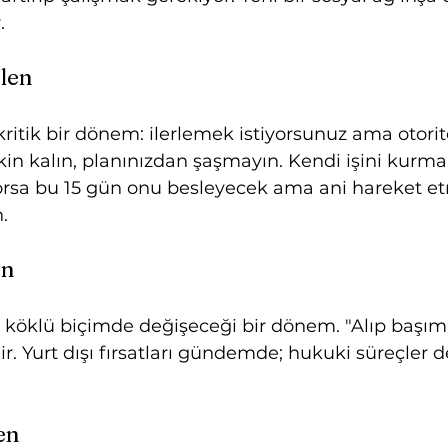
.
len
ritik bir dönem: ilerlemek istiyorsunuz ama otorite
kin kalın, planınızdan şaşmayın. Kendi işini kurma 
orsa bu 15 gün onu besleyecek ama ani hareket et
.
en
 köklü biçimde değişeceği bir dönem. "Alıp başım
ir. Yurt dışı fırsatları gündemde; hukuki süreçler d
en