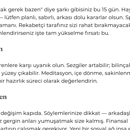
ak gerek bazen" diye şarkı gibisiniz bu 15 gün. Hay
— lütfen planlı, sabırlı, arkası dolu kararlar olsun. 
manı. Rekabetçi tarafınız sizi rahat bırakmayac
lendirirseniz işte tam yükselme fırsatı bu.
n
enlere karşı uyanık olun. Sezgiler artabilir; bilinçal
 yüzey çıkabilir. Meditasyon, içe dönme, sakinlen
r hazırlık süreci olarak değerlendirin.
len
 değişim kapıda. Söylemlerinize dikkat — arkadaşl
z gergin anları yumuşatmak size kalmış. Finansal 
 artırıp çalışmak gerekiyor. Yeni bir sosyal ağ inşa