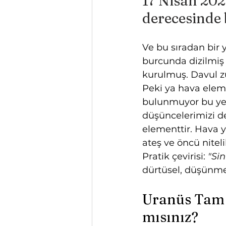
17 Nisan 202
derecesinde b
Ve bu sıradan bir 
burcunda dizilmiş
kurulmuş. Davul zu
Peki ya hava eleme
bulunmuyor bu ye
düşüncelerimizi de
elementtir. Hava yo
ateş ve öncü niteli
Pratik çevirisi: 
"Si
dürtüsel, düşünme
Uranüs Tam 
mısınız?