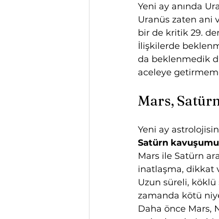
Yeni ay anında Ur
Uranüs zaten ani 
bir de kritik 29. d
İlişkilerde beklen
da beklenmedik dal
aceleye getirmem
Mars, Satür
Yeni ay astrolojis
Satürn kavuşumu
Mars ile Satürn ar
inatlaşma, dikkat v
Uzun süreli, köklü 
zamanda kötü niyet
Daha önce Mars, Ne