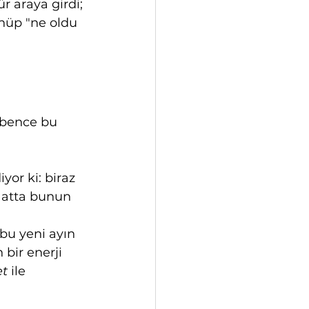
r araya girdi; 
önüp "ne oldu 
 bence bu 
yor ki: biraz 
 Hatta bunun 
 bu yeni ayın 
bir enerji 
et
 ile 