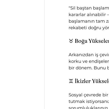
"Sil baştan başlam
kararlar alınabilir 
başlamanın tam za
rekabeti doğru yön
♉ Boğa Yüksele
Arkanızdan iş çevir
korku ve endişeler
bir dönem. Bunu bi
♊ İkizler Yükse
Sosyal çevrede bir
tutmak istiyorsanı
sorumluluklarınızı