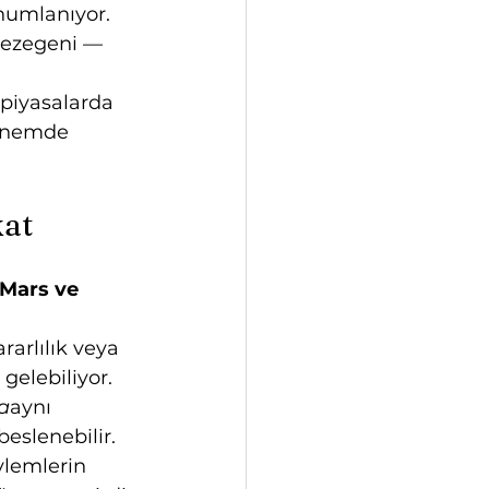
numlanıyor. 
gezegeni — 
 piyasalarda 
dönemde 
kat
Mars ve 
arlılık veya 
gelebiliyor. 
a
aynı 
eslenebilir.
ylemlerin 