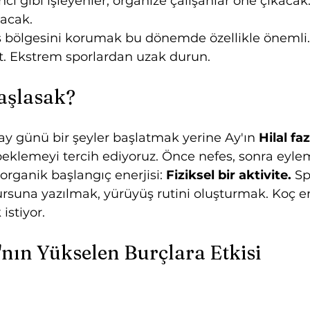
nci gibi işleyenler, organize çalışanlar öne çıkacak
acak.
ş bölgesini korumak bu dönemde özellikle önemli. 
. Ekstrem sporlardan uzak durun.
aşlasak?
 ay günü bir şeyler başlatmak yerine Ay'ın 
Hilal fa
 beklemeyi tercih ediyoruz. Önce nefes, sonra eyle
rganik başlangıç enerjisi: 
Fiziksel bir aktivite.
 Sp
suna yazılmak, yürüyüş rutini oluşturmak. Koç ene
stiyor.
'nın Yükselen Burçlara Etkisi