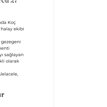
rcu 27° 
anda Koç 
halay ekibi 
i gezegeni 
enti 
yı sağlayan 
li olarak 
Alelacele, 
r 