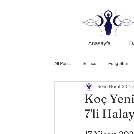
Anasayfa
D
All Posts
Selince
Feng Shui
Selin Burat
20 Ni
Etkinlikler
Astroloji Öğreniyoru
Koç Yeni
7'li Hala