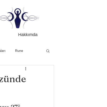
Hakkımda
ları
Rune
üzünde