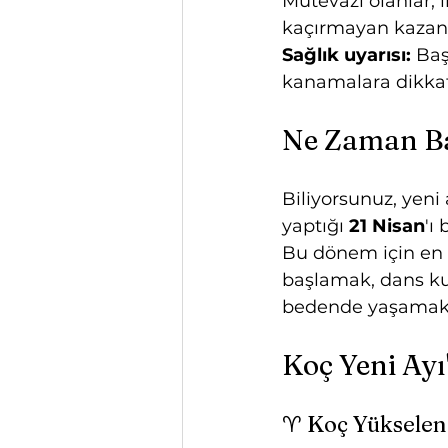
Mütevazı olanlar, i
kaçırmayan kazan
Sağlık uyarısı:
 Ba
kanamalara dikkat
Ne Zaman B
Biliyorsunuz, yeni
yaptığı 
21 Nisan
'ı
Bu dönem için en o
başlamak, dans kur
bedende yaşamak i
Koç Yeni Ayı
♈ Koç Yükselen