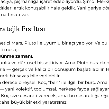
 acıya, pişmanlığa işaret edebiliyordu. Şimdi Merkü
lıkları artık konuşabilir hale geldik. Yani geriye d
a fırsatı var.
atejik Fısıltısı
etici Mars, Pluto ile uyumlu bir açı yapıyor. Ve bu
i mesajı:
üşünme zamanı.
, anlık ve dürtüsel hissettiriyor. Ama Pluto burada di
ırla — gerçek ve kalıcı bir dönüşüm başlatılabilir.
lı bir savaş bile verilebilir.
erece bireysel. Koç, "ben" ile ilgili bir burç. Ama
 yani kolektif, toplumsal, herkese fayda sağlayan 
. Koç size cesareti verecek; ama bu cesareti 
iyi niy
daha büyük bir etki yaratırsınız.