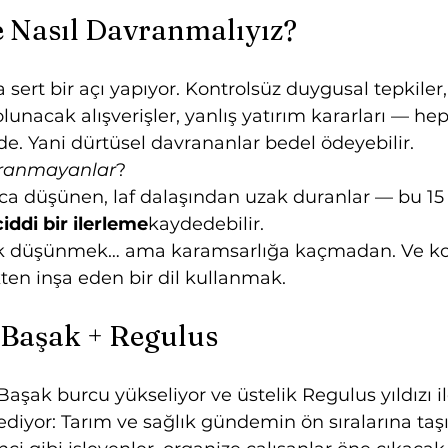
Nasıl Davranmalıyız?
 sert bir açı yapıyor. Kontrolsüz duygusal tepkiler,
unacak alışverişler, yanlış yatırım kararları — hep
de. Yani dürtüsel davrananlar bedel ödeyebilir.
ranmayanlar
?
ıllıca düşünen, laf dalaşından uzak duranlar — bu 1
iddi bir ilerleme
kaydedebilir.
ik düşünmek… ama karamsarlığa kaçmadan. Ve k
kten inşa eden bir dil kullanmak.
 Başak + Regulus
aşak burcu yükseliyor ve üstelik Regulus yıldızı ile
ediyor: Tarım ve sağlık gündemin ön sıralarına taşın