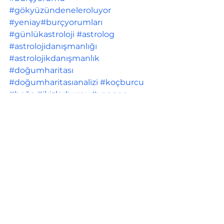
#gökyüzündeneleroluyor
#yeniay
#burçyorumları
#günlükastroloji
#astrolog
#astrolojidanışmanlığı
#astrolojikdanışmanlık
#doğumharitası
#doğumharitasıanalizi
#koçburcu
#boğa
#ikizlerburcu
#yengeç
#aslanburcu
#başak
#teraziburcu
#akrepburcu
#yayburcu
#oğlakburc
u
#kovaburcu
#balıkburcu
#bogaburcu
#ikizler
#yengecburcu
#akrepler
#başakburcu
#oglak
#balık
#merkurretrosu
hayalkurmak
banahayalleriniziyazarmısınız
denge
memleket
andakal
ozdeğer
kişiselgelişim
Selince