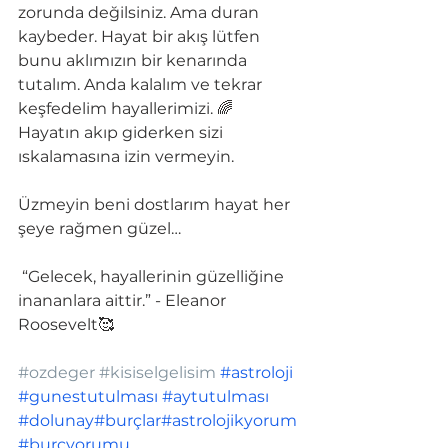
zorunda değilsiniz. Ama duran 
kaybeder. Hayat bir akış lütfen 
bunu aklımızın bir kenarında 
tutalım. Anda kalalım ve tekrar 
keşfedelim hayallerimizi. 🌈 
Hayatın akıp giderken sizi 
ıskalamasına izin vermeyin.
Üzmeyin beni dostlarım hayat her 
şeye rağmen güzel…
 “Gelecek, hayallerinin güzelliğine 
inananlara aittir.” - Eleanor 
Roosevelt🥰
#ozdeger
#kisiselgelisim
#astroloji
#
gunestutulması 
#aytutulması
#dolunay
#burçlar
#astrolojikyorum
#burçyorumu