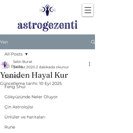
Yazı
All Posts
Selin Burat
All Posts
24 Haz 2020
2 dakikada okunur
Yeniden Hayal Kur
Selince
Güncelleme tarihi:
10 Eyl 2025
Feng Shui
Gökyüzünde Neler Oluyor
Çin Astrolojisi
Ünlüler ve haritaları
Rune