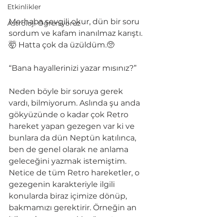
Etkinlikler
Merhaba sevgili okur, dün bir soru 
Astroloji Öğreniyoruz
sordum ve kafam inanılmaz karıştı. 
🤯 Hatta çok da üzüldüm.🥺
“Bana hayallerinizi yazar mısınız?”
Neden böyle bir soruya gerek 
vardı, bilmiyorum. Aslında şu anda 
gökyüzünde o kadar çok Retro 
hareket yapan gezegen var ki ve 
bunlara da dün Neptün katılınca, 
ben de genel olarak ne anlama 
geleceğini yazmak istemiştim. 
Netice de tüm Retro hareketler, o 
gezegenin karakteriyle ilgili 
konularda biraz içimize dönüp, 
bakmamızı gerektirir. Örneğin an 