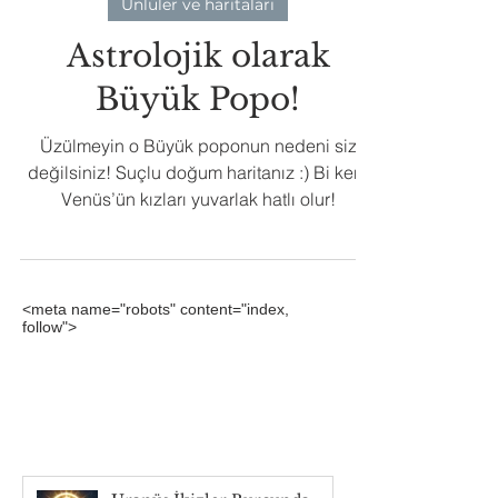
Ünlüler ve haritaları
Astrolojik olarak
Büyük Popo!
Üzülmeyin o Büyük poponun nedeni siz
değilsiniz! Suçlu doğum haritanız :) Bi kere
Venüs’ün kızları yuvarlak hatlı olur!
<meta name="robots" content="index,
follow">
Gökyüzünde Neler
Oluyor?