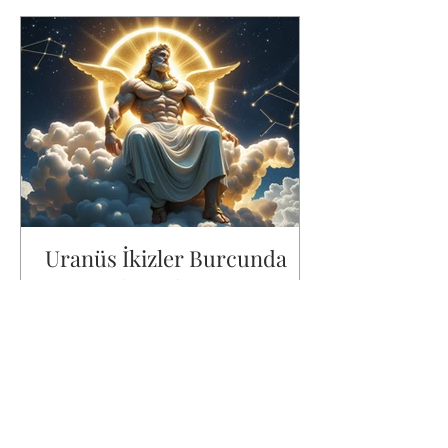
Ünlüler ve Haritaları
Uranüs İkizler Burcunda
2026: Zihinsel Devrim
Rehberi
Uranüs İkizler'e girdi. Yedi yıllık bu dönem
zihinsel bir devrimin başlangıcı ,ne
değişecek, nasıl hazırlanmalısın?