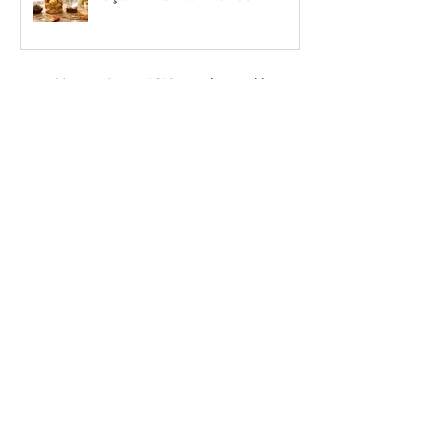
🌟 Nisan 2026 Feng Shui
Uçan Yıldızlar Rehberi
1
/
19
Ünlüler ve Haritaları