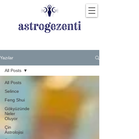
Tüm Yazılar
Yazılar
All Posts
All Posts
Selince
Feng Shui
Gökyüzünde
Neler
Oluyor
Çin
Astrolojisi