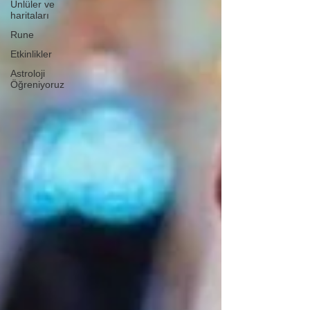
Ünlüler ve
haritaları
Rune
Etkinlikler
Astroloji
Öğreniyoruz