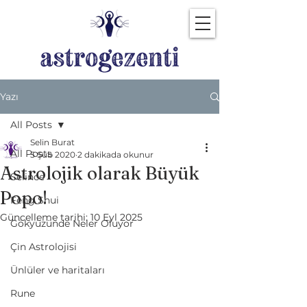
Yazı
All Posts
Selin Burat
All Posts
5 Şub 2020
2 dakikada okunur
Astrolojik olarak Büyük
Selince
Popo!
Feng Shui
Güncelleme tarihi:
10 Eyl 2025
Gökyüzünde Neler Oluyor
Çin Astrolojisi
Ünlüler ve haritaları
Rune