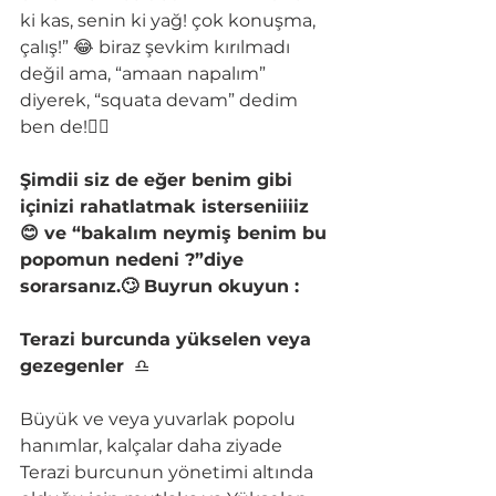
ki kas, senin ki yağ! çok konuşma, 
çalış!” 😂 biraz şevkim kırılmadı 
değil ama, “amaan napalım” 
diyerek, “squata devam” dedim 
ben de!🤷‍♀
Şimdii siz de eğer benim gibi 
içinizi rahatlatmak isterseniiiiz 
😊 ve “bakalım neymiş benim bu 
popomun nedeni ?”diye 
sorarsanız.🙄 Buyrun okuyun :
Terazi burcunda yükselen veya 
gezegenler 
 ♎
Büyük ve veya yuvarlak popolu 
hanımlar, kalçalar daha ziyade 
Terazi burcunun yönetimi altında 