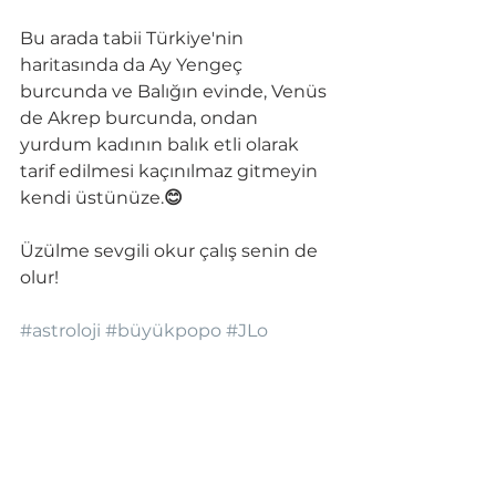
Bu arada tabii Türkiye'nin 
haritasında da Ay Yengeç 
burcunda ve Balığın evinde, Venüs 
de Akrep burcunda, ondan 
yurdum kadının balık etli olarak 
tarif edilmesi kaçınılmaz gitmeyin 
kendi üstünüze.
😊 
Üzülme sevgili okur çalış senin de 
olur!
#astroloji
#büyükpopo
#JLo
#Shakira
#Beyonce
#GigiHadid
#KimKardashian
#astrolojikdanışmanlık
astroloji
astrolog
burçlar
burçyorumları
astrolojianalizi
astrolojidanışmanlığı
astrolojiharitasıyorumu
astrolojikdanışmanlık