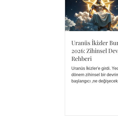
Uranüs İkizler B
2026: Zihinsel De
Rehberi
Uranüs İkizler'e girdi. Yed
dönem zihinsel bir devri
başlangıcı ,ne değişecek,
hazırlanmalısın?