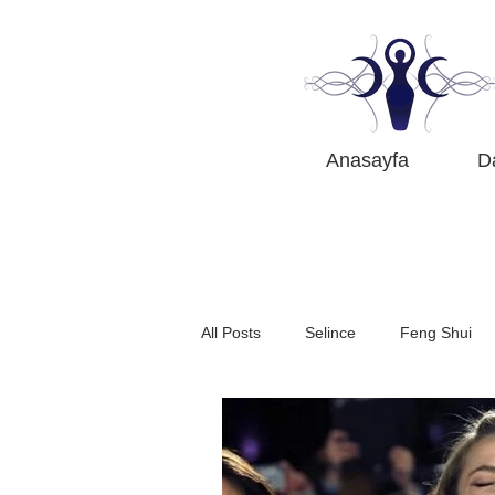
Anasayfa
D
All Posts
Selince
Feng Shui
Astroloji Öğreniyoruz