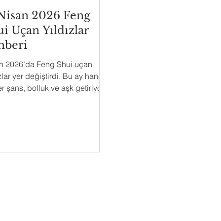
 Nisan 2026 Feng
i Uçan Yıldızlar
hberi
n 2026’da Feng Shui uçan
zlar yer değiştirdi. Bu ay hangi
r şans, bolluk ve aşk getiriyor;
lerinde dikkatli olmalısınız?
detaylar burada.