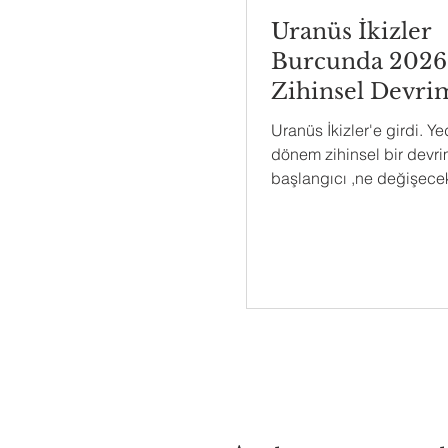
Uranüs İkizler
Burcunda 2026
Zihinsel Devri
Rehberi
Uranüs İkizler'e girdi. Yed
dönem zihinsel bir devri
başlangıcı ,ne değişecek
hazırlanmalısın?