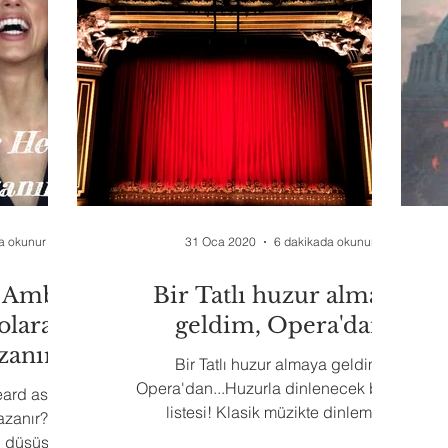
a okunur
31 Oca 2020
6 dakikada okunur
- Amber
Bir Tatlı huzur almaya
 olarak bu
geldim, Opera'dan
zanır?
Bir Tatlı huzur almaya geldim,
Opera'dan...Huzurla dinlenecek bir arya
rd astroloji
listesi! Klasik müzikte dinlemeyi
anır? İftirası
sevdiklerimden devam ediyorum.
 düşüşe geçti