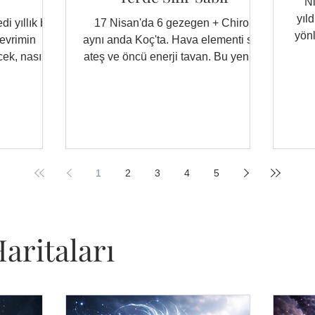
N
yıld
di yıllık bu
17 Nisan'da 6 gezegen + Chiron
yönl
devrimin
aynı anda Koç'ta. Hava elementi sıfır,
han
ek, nasıl
ateş ve öncü enerji tavan. Bu yeni ay
n?
sizi harekete geçirecek, ama nasıl
bir harekete? Yükselen burcunuza
göre okuyun.
1
2
3
4
5
aritaları