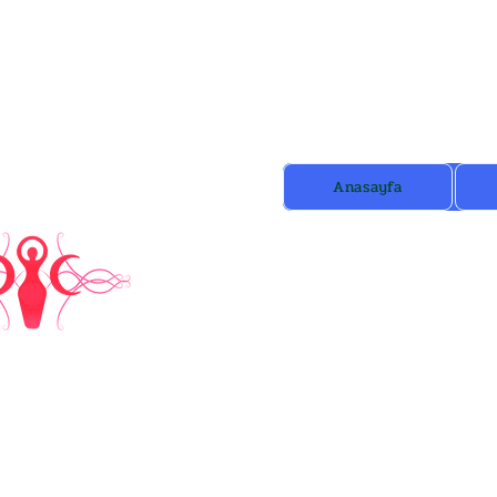
Anasayfa
b