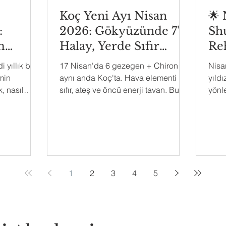
Koç Yeni Ayı Nisan
🌟
:
2026: Gökyüzünde 7'li
Shu
m
Halay, Yerde Sıfır
Re
Sabır
i yıllık bu
17 Nisan'da 6 gezegen + Chiron
Nisa
min
aynı anda Koç'ta. Hava elementi
yıldı
, nasıl
sıfır, ateş ve öncü enerji tavan. Bu
yönle
yeni ay sizi harekete geçirecek, ama
hangi
nasıl bir harekete? Yükselen
Tüm 
burcunuza göre okuyun.
1
2
3
4
5