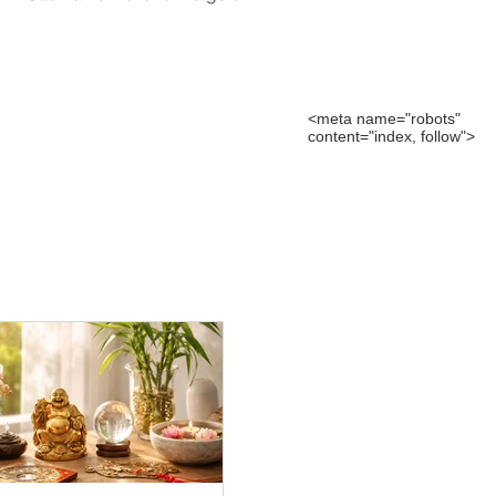
<meta name="robots"
content="index, follow">