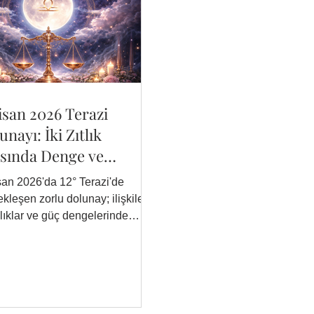
isan 2026 Terazi
unayı: İki Zıtlık
sında Denge ve
nüşüm
san 2026'da 12° Terazi'de
kleşen zorlu dolunay; ilişkiler,
klıklar ve güç dengelerinde
k dönüşümlere işaret ediyor.
ş–Ay–Jüpiter–Satürn açı kalıbı
rvus yıldızının etkisiyle
usal açıdan yoğun bir 15
ük süreç başlıyor. Yükselen