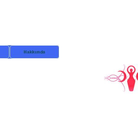
unuza özel etkiyi okuyun.
Hakkımda
im