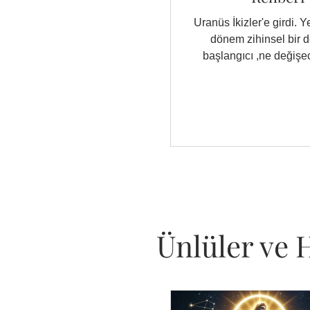
Uranüs İkizler'e girdi. Ye
dönem zihinsel bir 
başlangıcı ,ne değişec
hazırlanmalısı
Ünlüler ve H