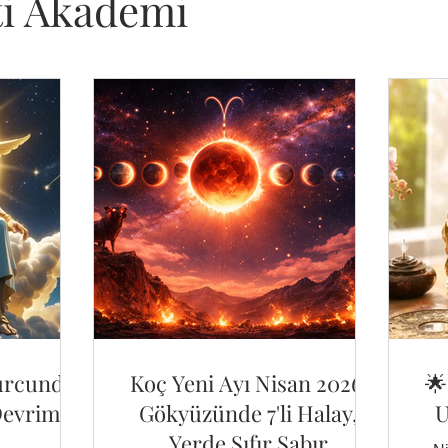
ti Akademi
Burcunda
Koç Yeni Ayı Nisan 2026:
🌟
Devrim
Gökyüzünde 7'li Halay,
U
Yerde Sıfır Sabır