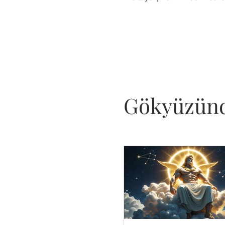
mi?
Gökyüzünd