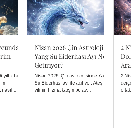
urcunda
Nisan 2026 Çin Astrolojisi:
2 N
vrim
Yang Su Ejderhası Ayı Ne
Dol
Getiriyor?
Ara
Dö
i yıllık bu
Nisan 2026, Çin astrolojisinde Yang
2 Ni
min
Su Ejderhası ayı ile açılıyor. Ateş At
gerçe
 nasıl
yılının hızına karşın bu ay
orta
yavaşlamayı ve içe dönmeyi
büyü
öneriyor. Peki bu enerjiyi nasıl
Güne
kullanırsınız?
ve Co
duyg
günl