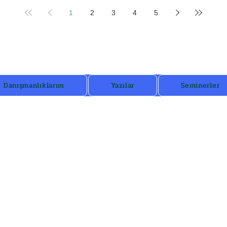
burc
1
2
3
4
5
Danışmanlıklarım
Yazılar
Seminerler
ana ulaşmak için mail adres
astrogezenti@gmail.com