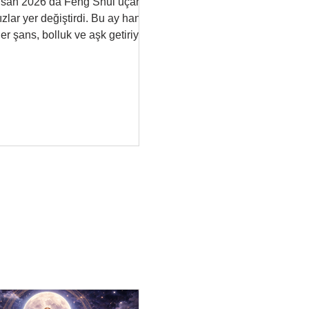
isan 2026’da Feng Shui uçan
ızlar yer değiştirdi. Bu ay hangi
er şans, bolluk ve aşk getiriyor;
gilerinde dikkatli olmalısınız?
Tüm detaylar burada.