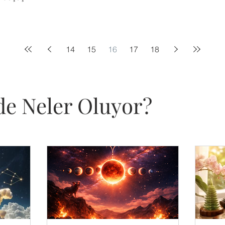
14
15
16
17
18
e Neler Oluyor?