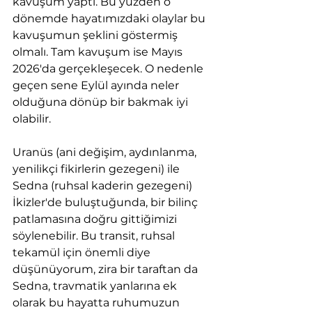
kavuşum yaptı. Bu yüzden o 
dönemde hayatımızdaki olaylar bu 
kavuşumun şeklini göstermiş 
olmalı. Tam kavuşum ise Mayıs 
2026'da gerçekleşecek. O nedenle 
geçen sene Eylül ayında neler 
olduğuna dönüp bir bakmak iyi 
olabilir.
Uranüs (ani değişim, aydınlanma, 
yenilikçi fikirlerin gezegeni) ile 
Sedna (ruhsal kaderin gezegeni) 
İkizler'de buluştuğunda, bir bilinç 
patlamasına doğru gittiğimizi 
söylenebilir. Bu transit, ruhsal 
tekamül için önemli diye 
düşünüyorum, zira bir taraftan da 
Sedna, travmatik yanlarına ek 
olarak bu hayatta ruhumuzun 