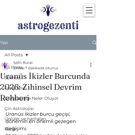
Yazı
All Posts
Selin Burat
All Posts
27 Nis
7 dakikada okunur
Uranüs İkizler Burcunda
Selince
2026: Zihinsel Devrim
Feng Shui
Rehberi
Gökyüzünde Neler Oluyor
Çin Astrolojisi
Uranüs İkizler burcu geçişi,
Ünlüler ve haritaları
dönemin en önemli gezegen 
değişimi.
Rune