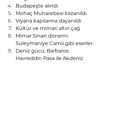
Budapeşte alındı
Mohaç Muharebesi kazanıldı
Viyana kapılarına dayanıldı
Kültür ve mimari altın çağ
Mimar Sinan dönemi. 
Süleymaniye Camii gibi eserler.
Deniz gücü; Barbaros 
Hayreddin Paşa ile Akdeniz 
üstünlüğü.
Özet: Kanuni, Osmanlı'yı dünyanın 
süper gücü yaptı.
Yavuz'un katkısı: Osmanlı'yı 
bölgesel güçten dünya 
imparatorluğuna çevirmek
Kanuni'nin katkısı: O 
imparatorluğu 
kurumsallaştırmak, 