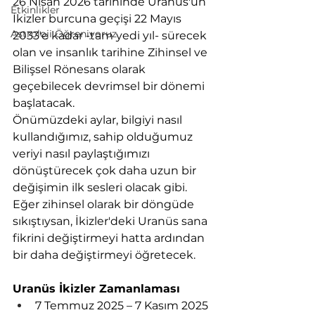
26 Nisan 2026 tarihinde Uranüs'ün 
Etkinlikler
İkizler burcuna geçişi 22 Mayıs 
Astroloji Öğreniyoruz
2033'e kadar -tam yedi yıl- sürecek 
olan ve insanlık tarihine Zihinsel ve 
Bilişsel Rönesans olarak 
geçebilecek devrimsel bir dönemi 
başlatacak.
Önümüzdeki aylar, bilgiyi nasıl 
kullandığımız, sahip olduğumuz 
veriyi nasıl paylaştığımızı 
dönüştürecek çok daha uzun bir 
değişimin ilk sesleri olacak gibi. 
Eğer zihinsel olarak bir döngüde 
sıkıştıysan, İkizler'deki Uranüs sana 
fikrini değiştirmeyi hatta ardından 
bir daha değiştirmeyi öğretecek.
Uranüs İkizler Zamanlaması
7 Temmuz 2025 – 7 Kasım 2025