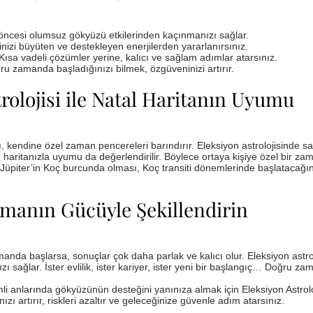
ç öncesi olumsuz gökyüzü etkilerinden kaçınmanızı sağlar.
erinizi büyüten ve destekleyen enerjilerden yararlanırsınız.
Kısa vadeli çözümler yerine, kalıcı ve sağlam adımlar atarsınız.
ğru zamanda başladığınızı bilmek, özgüveninizi artırır.
rolojisi ile Natal Haritanın Uyumu
ı, kendine özel zaman pencereleri barındırır. Eleksiyon astrolojisinde
haritanızla uyumu da değerlendirilir. Böylece ortaya kişiye özel bir za
 Jüpiter’in Koç burcunda olması, Koç transiti dönemlerinde başlatacağını
amanın Gücüyle Şekillendirin
nda başlarsa, sonuçlar çok daha parlak ve kalıcı olur. Eleksiyon astrolo
 sağlar. İster evlilik, ister kariyer, ister yeni bir başlangıç… Doğru za
li anlarında gökyüzünün desteğini yanınıza almak için Eleksiyon Astrolo
nızı artırır, riskleri azaltır ve geleceğinize güvenle adım atarsınız.