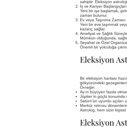
sahiptir. Eleksiyon astroloj
İş ve Kariyer Başlangıçları
Yeni bir işe başlamak, şi
zaman bulunur.
Ev veya Taşınma Zamanı
Yeni bir eve taşınmak veya
kazanç sağlar.
Ameliyat ve Sağlık Süreçle
Mümkün olduğunda, sağlıkla 
Seyahat ve Özel Organiza
Önemli bir yolculuğa çıkma
Eleksiyon Astr
Bir eleksiyon haritası hazı
gökyüzündeki gezegenlerin 
Örneğin:
Ay’ın büyüyen fazda olmas
Jüpiter’in güçlü konumda o
Satürn’ün uyumlu açıları 
Merkür retrosu dönemlerinde
Astrolog, hem sizin kişise
Eleksiyon Ast