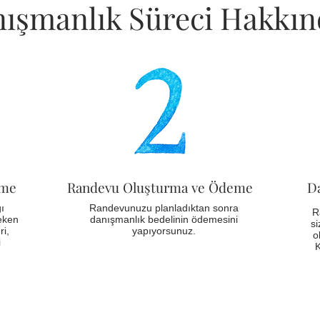
ışmanlık Süreci Hakkın
rme
Randevu Oluşturma ve Ödeme
Da
ı
Randevunuzu planladıktan sonra
R
eken
danışmanlık bedelinin ödemesini
si
i,
yapıyorsunuz.
o
i
K