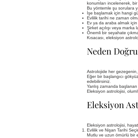
konumları incelenerek, bir
Bu yöntemle şu sorulara ya
İşe başlamak için hangi g
Evlilik tarihi ne zaman olm
Ev ya da araba almak için
Şirket açılışı veya marka 
Önemli bir seyahate çıkma
Kısacası, eleksiyon astrol
Neden Doğru
Astrolojide her gezegenin, 
Eğer bir başlangıcı gökyü
edebilirsiniz.
Yanlış zamanda başlanan işl
Eleksiyon astrolojisi, olu
Eleksiyon Ast
Eleksiyon astrolojisi, hayat
Evlilik ve Nişan Tarihi Seç
Mutlu ve uzun ömürlü bir evl