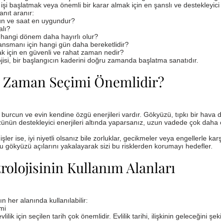
 işi başlatmak veya önemli bir karar almak için en şanslı ve destekleyici
nıt aranır:
ün ve saat en uygundur?
alı?
 hangi dönem daha hayırlı olur?
lansmanı için hangi gün daha bereketlidir?
k için en güvenli ve rahat zaman nedir?
ojisi, bir başlangıcın kaderini doğru zamanda başlatma sanatıdır.
 Zaman Seçimi Önemlidir?
burcun ve evin kendine özgü enerjileri vardır. Gökyüzü, tıpkı bir hava d
zünün destekleyici enerjileri altında yaparsanız, uzun vadede çok daha
er ise, iyi niyetli olsanız bile zorluklar, gecikmeler veya engellerle kar
mlu gökyüzü açılarını yakalayarak sizi bu risklerden korumayı hedefler.
rolojisinin Kullanım Alanları
ın her alanında kullanılabilir:
imi
ilik için seçilen tarih çok önemlidir. Evlilik tarihi, ilişkinin geleceğini şe