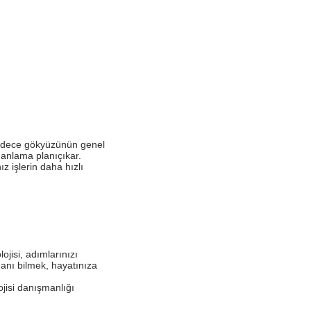
 sadece gökyüzünün genel
manlama planıçıkar.
z işlerin daha hızlı
jisi, adımlarınızı
manı bilmek, hayatınıza
jisi danışmanlığı