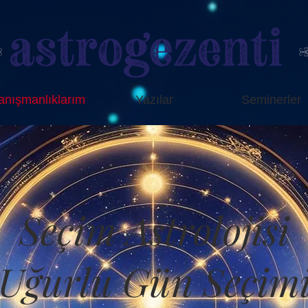
anışmanlıklarım
Yazılar
Seminerler
Seçim Astrolojisi
Uğurlu Gün Seçim