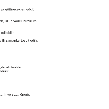
ıya götürecek en güçlü
ek, uzun vadeli huzur ve
dilebilir.
li zamanlar tespit edilir.
çilecek tarihte
irilir.
rih ve saati önerir.