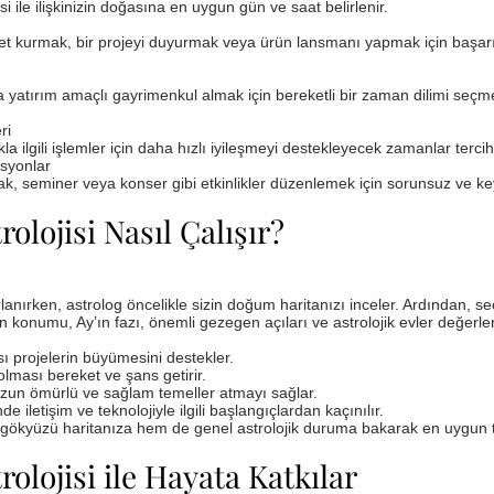
isi ile ilişkinizin doğasına en uygun gün ve saat belirlenir.
rket kurmak, bir projeyi duyurmak veya ürün lansmanı yapmak için başar
 yatırım amaçlı gayrimenkul almak için bereketli bir zaman dilimi seçm
ri
ilgili işlemler için daha hızlı iyileşmeyi destekleyecek zamanlar tercih e
syonlar
k, seminer veya konser gibi etkinlikler düzenlemek için sorunsuz ve keyif
olojisi Nasıl Çalışır?
rlanırken, astrolog öncelikle sizin doğum haritanızı inceler. Ardından, se
konumu, Ay’ın fazı, önemli gezegen açıları ve astrolojik evler değerlend
ı projelerin büyümesini destekler.
lması bereket ve şans getirir.
uzun ömürlü ve sağlam temeller atmayı sağlar.
 iletişim ve teknolojiyle ilgili başlangıçlardan kaçınılır.
l gökyüzü haritanıza hem de genel astrolojik duruma bakarak en uygun ta
rolojisi ile Hayata Katkılar