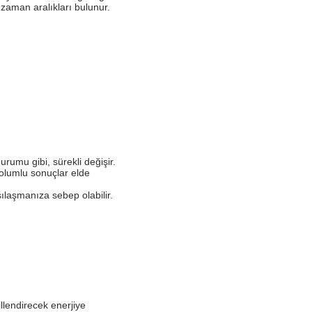
 zaman aralıkları bulunur.
urumu gibi, sürekli değişir.
 olumlu sonuçlar elde
şılaşmanıza sebep olabilir.
killendirecek enerjiye