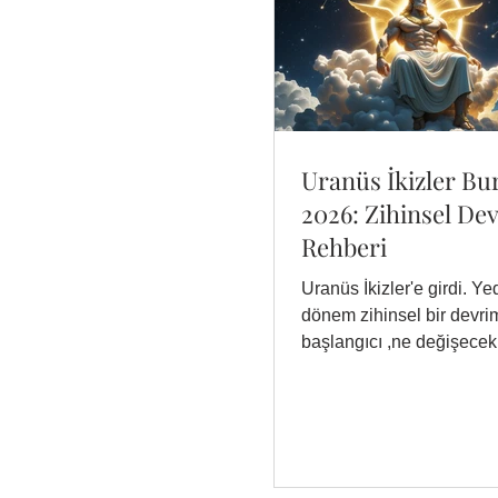
Uranüs İkizler B
2026: Zihinsel De
Rehberi
Uranüs İkizler'e girdi. Yed
dönem zihinsel bir devri
başlangıcı ,ne değişecek,
hazırlanmalısın?