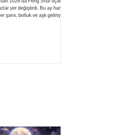
isan 2026’da Feng Shui uçan
ızlar yer değiştirdi. Bu ay hangi
er şans, bolluk ve aşk getiriyor;
gilerinde dikkatli olmalısınız?
Tüm detaylar burada.