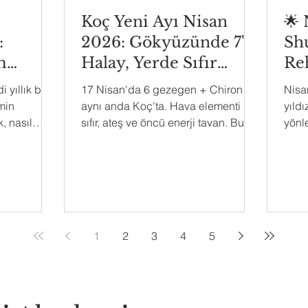
Koç Yeni Ayı Nisan
🌟
:
2026: Gökyüzünde 7'li
Shu
m
Halay, Yerde Sıfır
Re
Sabır
i yıllık bu
17 Nisan'da 6 gezegen + Chiron
Nisa
min
aynı anda Koç'ta. Hava elementi
yıldı
, nasıl
sıfır, ateş ve öncü enerji tavan. Bu
yönle
yeni ay sizi harekete geçirecek, ama
hangi
nasıl bir harekete? Yükselen
Tüm 
burcunuza göre okuyun.
1
2
3
4
5