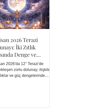
isan 2026 Terazi
unayı: İki Zıtlık
sında Denge ve
nüşüm
san 2026'da 12° Terazi'de
kleşen zorlu dolunay; ilişkiler,
klıklar ve güç dengelerinde
k dönüşümlere işaret ediyor.
ş–Ay–Jüpiter–Satürn açı kalıbı
rvus yıldızının etkisiyle
usal açıdan yoğun bir 15
ük süreç başlıyor. Yükselen