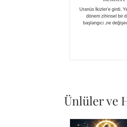
Uranüs İkizler'e girdi. Ye
dönem zihinsel bir 
başlangıcı ,ne değişec
hazırlanmalısı
Ünlüler ve H