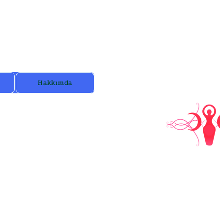
unuza özel etkiyi okuyun.
Hakkımda
im