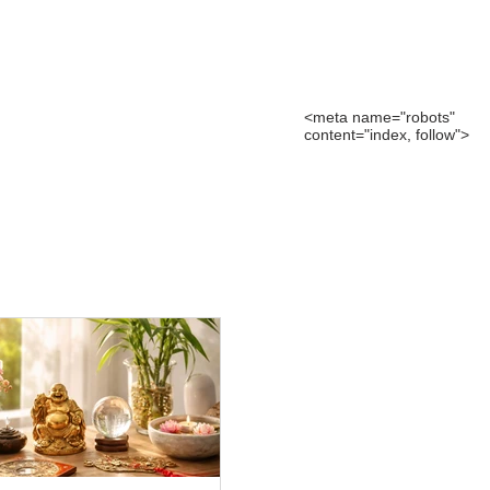
<meta name="robots"
content="index, follow">