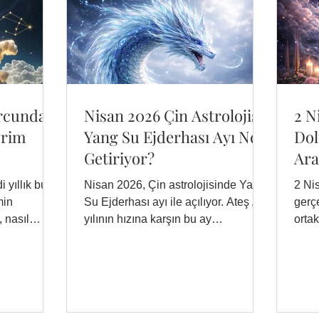
urcunda
Nisan 2026 Çin Astrolojisi:
2 N
vrim
Yang Su Ejderhası Ayı Ne
Dol
Getiriyor?
Ara
Dö
i yıllık bu
Nisan 2026, Çin astrolojisinde Yang
2 Ni
min
Su Ejderhası ayı ile açılıyor. Ateş At
gerçe
 nasıl
yılının hızına karşın bu ay
orta
yavaşlamayı ve içe dönmeyi
büyü
öneriyor. Peki bu enerjiyi nasıl
Güne
kullanırsınız?
ve Co
duyg
günl