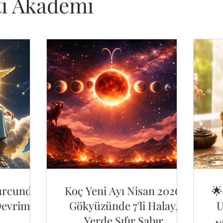
ti Akademi
Burcunda
Koç Yeni Ayı Nisan 2026:
🌟
Devrim
Gökyüzünde 7'li Halay,
U
Yerde Sıfır Sabır