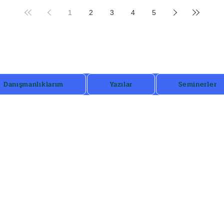
burc
1
2
3
4
5
Danışmanlıklarım
Yazılar
Seminerler
ana ulaşmak için mail adres
astrogezenti@gmail.com