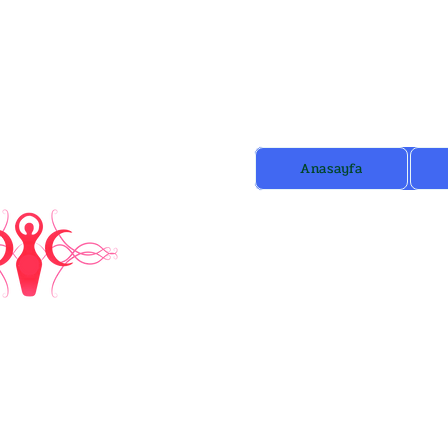
Anasayfa
b