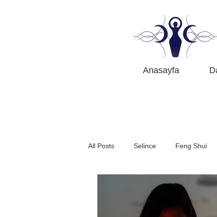
Anasayfa
D
All Posts
Selince
Feng Shui
Astroloji Öğreniyoruz