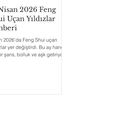
 Nisan 2026 Feng
i Uçan Yıldızlar
hberi
n 2026’da Feng Shui uçan
zlar yer değiştirdi. Bu ay hangi
r şans, bolluk ve aşk getiriyor;
lerinde dikkatli olmalısınız?
detaylar burada.