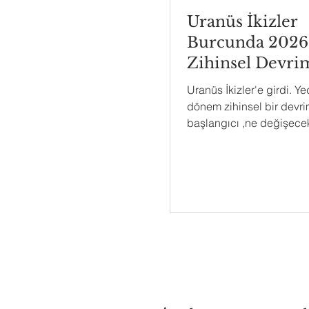
Uranüs İkizler
Burcunda 2026
Zihinsel Devri
Rehberi
Uranüs İkizler'e girdi. Yed
dönem zihinsel bir devri
başlangıcı ,ne değişecek
hazırlanmalısın?