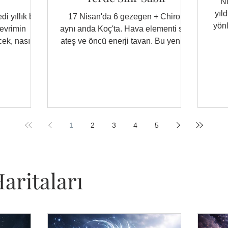
N
yıld
di yıllık bu
17 Nisan'da 6 gezegen + Chiron
yönl
devrimin
aynı anda Koç'ta. Hava elementi sıfır,
han
ek, nasıl
ateş ve öncü enerji tavan. Bu yeni ay
n?
sizi harekete geçirecek, ama nasıl
bir harekete? Yükselen burcunuza
göre okuyun.
1
2
3
4
5
aritaları