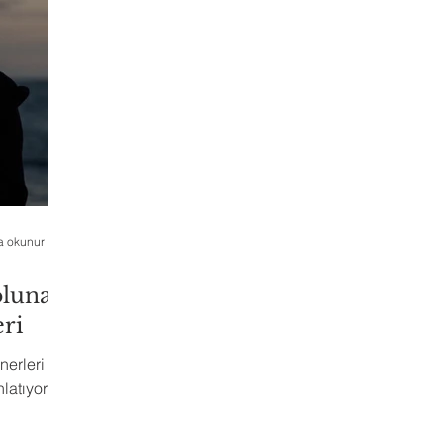
a okunur
olunay
ri
nerleri yapıp
anlatıyorum